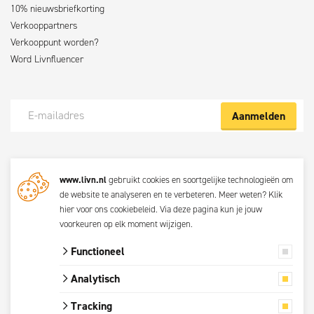
10% nieuwsbriefkorting
Verkooppartners
Verkooppunt worden?
Word Livnfluencer
Aanmelden
Meld je nu aan voor de Livn nieuwsbrief
www.livn.nl
gebruikt cookies en soortgelijke technologieën om
De beste klustips en aanbiedingen maandelijks in jouw mailbox? Schrijf
de website te analyseren en te verbeteren. Meer weten?
Klik
je dan nu in voor de Livn nieuwsbrief. Bij inschrijving ga je akkoord met
hier voor ons cookiebeleid
. Via
deze pagina
kun je jouw
de
privacyverklaring.
voorkeuren op elk moment wijzigen.
Functioneel
© 2026 Livn
Analytisch
Alle prijzen zijn
Tracking
inclusief btw.