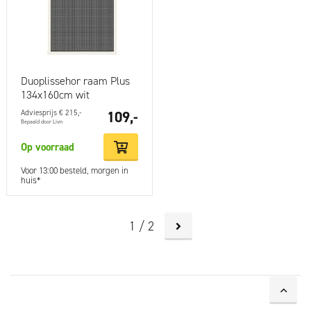
Duoplissehor raam Plus
134x160cm wit
Adviesprijs € 215,-
109,-
Bepaald door Livn
Op voorraad
Voor 13:00 besteld, morgen in
huis*
1 / 2