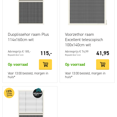
Duoplissehor raam Plus
Voorzethor raam
114x160cm wit
Excellent telescopisch
100x140cm wit
Adviesprijs € 185,-
115,-
Adviesprijs € 74,99
41,95
Bepaald door Livn
Bepaald door Livn
Op voorraad
Op voorraad
Voor 13:00 besteld, morgen in
Voor 13:00 besteld, morgen in
huis*
huis*