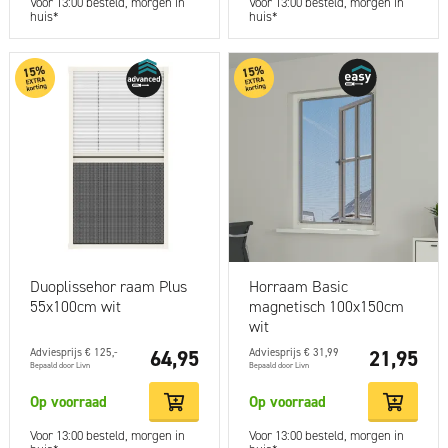
Voor 13:00 besteld, morgen in
Voor 13:00 besteld, morgen in
huis*
huis*
Duoplissehor raam Plus
Horraam Basic
55x100cm wit
magnetisch 100x150cm
wit
Adviesprijs € 125,-
64,95
Adviesprijs € 31,99
21,95
Bepaald door Livn
Bepaald door Livn
Op voorraad
Op voorraad
Voor 13:00 besteld, morgen in
Voor 13:00 besteld, morgen in