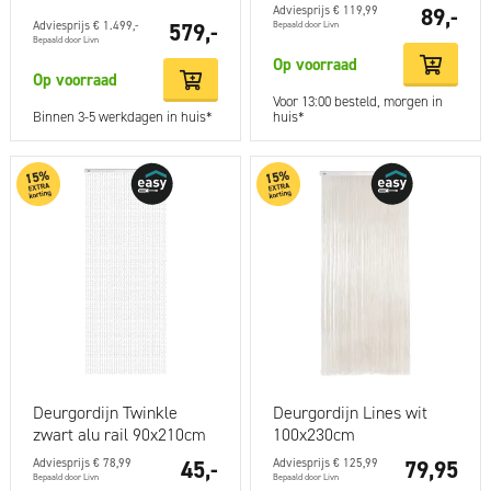
Adviesprijs € 119,99
89,-
Adviesprijs € 1.499,-
579,-
Bepaald door Livn
Bepaald door Livn
Op voorraad
Op voorraad
Voor 13:00 besteld, morgen in
Binnen 3-5 werkdagen in huis*
huis*
Deurgordijn Twinkle
Deurgordijn Lines wit
zwart alu rail 90x210cm
100x230cm
Adviesprijs € 78,99
45,-
Adviesprijs € 125,99
79,95
Bepaald door Livn
Bepaald door Livn