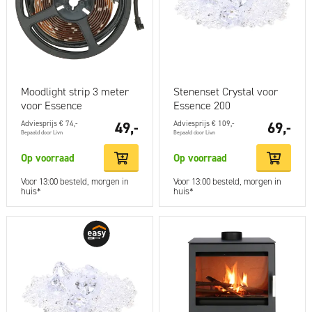
Moodlight strip 3 meter
Stenenset Crystal voor
voor Essence
Essence 200
Adviesprijs € 74,-
49,-
Adviesprijs € 109,-
69,-
Bepaald door Livn
Bepaald door Livn
Op voorraad
Op voorraad
Voor 13:00 besteld, morgen in
Voor 13:00 besteld, morgen in
huis*
huis*