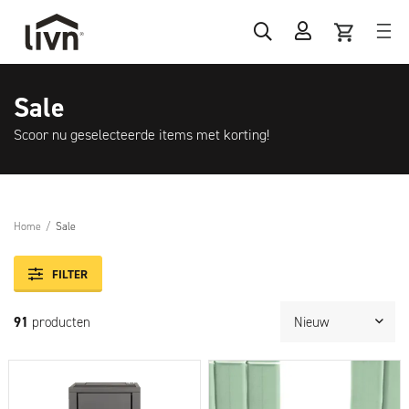
Sale
Scoor nu geselecteerde items met korting!
Home
/
Sale
FILTER
91
producten