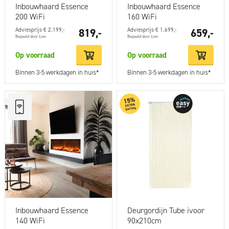
Inbouwhaard Essence
Inbouwhaard Essence
200 WiFi
160 WiFi
Adviesprijs € 2.199,-
819,-
Adviesprijs € 1.699,-
659,-
Bepaald door Livn
Bepaald door Livn
Op voorraad
Op voorraad
Binnen 3-5 werkdagen in huis*
Binnen 3-5 werkdagen in huis*
Inbouwhaard Essence
Deurgordijn Tube ivoor
140 WiFi
90x210cm