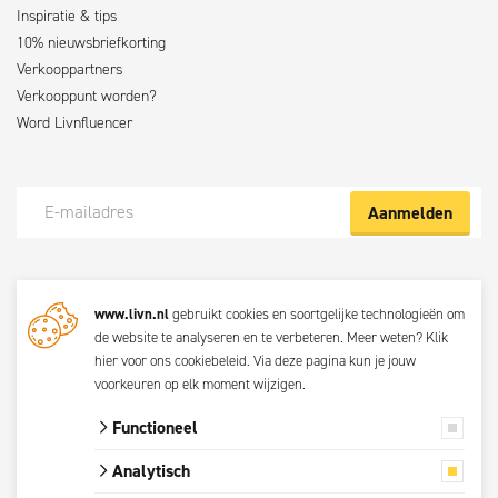
Inspiratie & tips
10% nieuwsbriefkorting
Verkooppartners
Verkooppunt worden?
Word Livnfluencer
Aanmelden
Meld je nu aan voor de Livn nieuwsbrief
www.livn.nl
gebruikt cookies en soortgelijke technologieën om
De beste klustips en aanbiedingen maandelijks in jouw mailbox? Schrijf
de website te analyseren en te verbeteren. Meer weten?
Klik
je dan nu in voor de Livn nieuwsbrief. Bij inschrijving ga je akkoord met
hier voor ons cookiebeleid
. Via
deze pagina
kun je jouw
de
privacyverklaring.
voorkeuren op elk moment wijzigen.
Functioneel
© 2026 Livn
Analytisch
Alle prijzen zijn