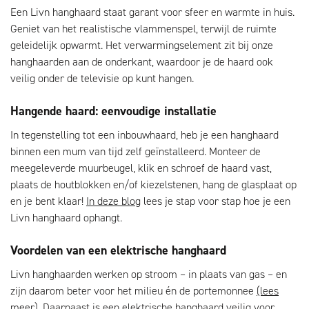
Een Livn hanghaard staat garant voor sfeer en warmte in huis.
Geniet van het realistische vlammenspel, terwijl de ruimte
geleidelijk opwarmt. Het verwarmingselement zit bij onze
hanghaarden aan de onderkant, waardoor je de haard ook
veilig onder de televisie op kunt hangen.
Hangende haard: eenvoudige installatie
In tegenstelling tot een inbouwhaard, heb je een hanghaard
binnen een mum van tijd zelf geïnstalleerd. Monteer de
meegeleverde muurbeugel, klik en schroef de haard vast,
plaats de houtblokken en/of kiezelstenen, hang de glasplaat op
en je bent klaar!
In deze blog
lees je stap voor stap hoe je een
Livn hanghaard ophangt.
Voordelen van een elektrische hanghaard
Livn hanghaarden werken op stroom – in plaats van gas – en
zijn daarom beter voor het milieu én de portemonnee
(lees
meer)
. Daarnaast is een elektrische hanghaard veilig voor