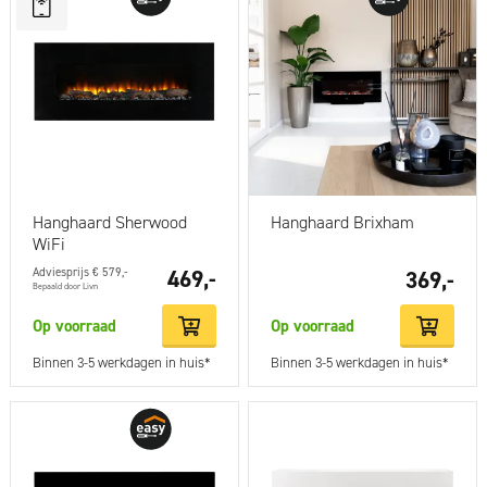
Hanghaard Sherwood
Hanghaard Brixham
WiFi
Adviesprijs € 579,-
469,-
369,-
Bepaald door Livn
Op voorraad
Op voorraad
Binnen 3-5 werkdagen in huis*
Binnen 3-5 werkdagen in huis*