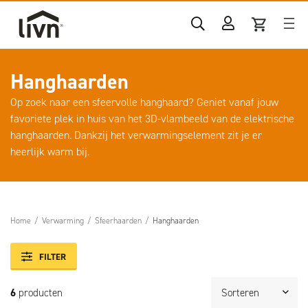
Hanghaarden
Op zoek naar een sfeervolle hanghaard? Geniet vanaf jouw
favoriete plek in huis van het 3D-vlambeeld van de elektrische
hanghaarden. Dankzij het verwarmingselement zit je er
heerlijk warm bij.
Home
/
Verwarming
/
Sfeerhaarden
/
Hanghaarden
FILTER
6
producten