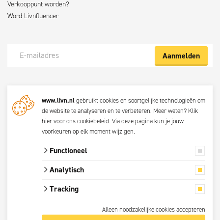
Verkooppunt worden?
Word Livnfluencer
Aanmelden
Meld je nu aan voor de Livn nieuwsbrief
www.livn.nl
gebruikt cookies en soortgelijke technologieën om
De beste klustips en aanbiedingen maandelijks in jouw mailbox? Schrijf
de website te analyseren en te verbeteren. Meer weten?
Klik
je dan nu in voor de Livn nieuwsbrief. Bij inschrijving ga je akkoord met
hier voor ons cookiebeleid
. Via
deze pagina
kun je jouw
de
privacyverklaring.
voorkeuren op elk moment wijzigen.
Functioneel
© 2026 Livn
Analytisch
Alle prijzen zijn
Tracking
inclusief btw.
Privacyverklaring
Alleen noodzakelijke cookies accepteren
Algemene voorwaarden