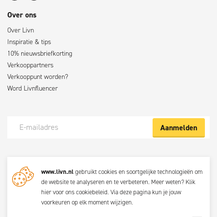
Over ons
Over Livn
Inspiratie & tips
10% nieuwsbriefkorting
Verkooppartners
Verkooppunt worden?
Word Livnfluencer
Aanmelden
Meld je nu aan voor de Livn nieuwsbrief
www.livn.nl
gebruikt cookies en soortgelijke technologieën om
De beste klustips en aanbiedingen maandelijks in jouw mailbox? Schrijf
de website te analyseren en te verbeteren. Meer weten?
Klik
je dan nu in voor de Livn nieuwsbrief. Bij inschrijving ga je akkoord met
hier voor ons cookiebeleid
. Via
deze pagina
kun je jouw
de
privacyverklaring.
voorkeuren op elk moment wijzigen.