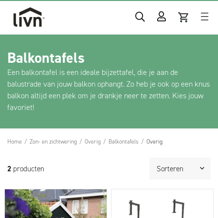
Balkontafels
Een balkontafel is een ideale bijzettafel, die je aan de
balustrade van jouw balkon ophangt. Zo heb je ook op een knus
balkon altijd een plek om je drankje neer te zetten. Kies jouw
favoriet!
Home
/
Zon- en zichtwering
/
Overig
/
Balkontafels
/
Overig
2
producten