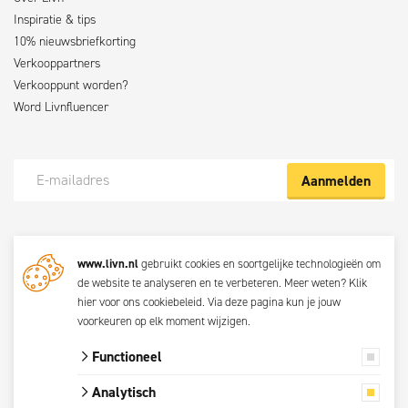
Inspiratie & tips
10% nieuwsbriefkorting
Verkooppartners
Verkooppunt worden?
Word Livnfluencer
Aanmelden
Meld je nu aan voor de Livn nieuwsbrief
www.livn.nl
gebruikt cookies en soortgelijke technologieën om
De beste klustips en aanbiedingen maandelijks in jouw mailbox? Schrijf
de website te analyseren en te verbeteren. Meer weten?
Klik
je dan nu in voor de Livn nieuwsbrief. Bij inschrijving ga je akkoord met
hier voor ons cookiebeleid
. Via
deze pagina
kun je jouw
de
privacyverklaring.
voorkeuren op elk moment wijzigen.
Functioneel
© 2026 Livn
Analytisch
Alle prijzen zijn