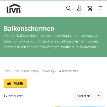
Balkonschermen
Met een balkonscherm creëer je eenvoudig meer privacy of
sfeer op jouw balkon. Onze diverse balkonschermen houden
daarnaast ook een hoop wind tegen. Welke is jouw favoriet?
Home
/
Zon- en zichtwering
/
Zonwering
/
Balkonschermen
FILTER
12
producten