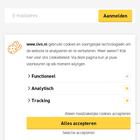
Aanmelden
Meld je nu aan voor de Livn nieuwsbrief
www.livn.nl
gebruikt cookies en soortgelijke technologieën om
De beste klustips en aanbiedingen maandelijks in jouw mailbox? Schrijf
de website te analyseren en te verbeteren. Meer weten?
Klik
je dan nu in voor de Livn nieuwsbrief. Bij inschrijving ga je akkoord met
hier voor ons cookiebeleid
. Via
deze pagina
kun je jouw
de
privacyverklaring.
voorkeuren op elk moment wijzigen.
Functioneel
© 2026 Livn
Analytisch
Alle prijzen zijn
Tracking
inclusief btw.
Privacyverklaring
Alleen noodzakelijke cookies accepteren
Algemene voorwaarden
Alles accepteren
Cookie-instellingen
Selectie accepteren
Reviewbeleid