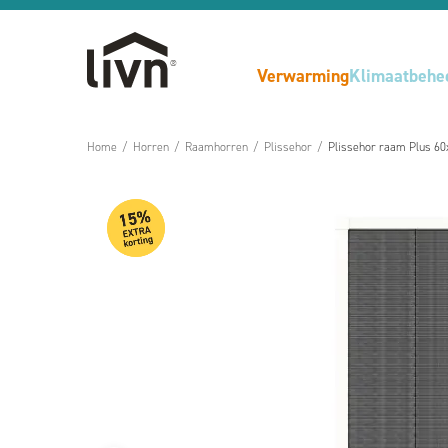
Verwarming
Klimaatbehe
Home
/
Horren
/
Raamhorren
/
Plissehor
/
Plissehor raam Plus 60