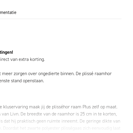
mentatie
tingen!
irect van extra korting.
it meer zorgen over ongedierte binnen. De plissé raamhor
wenste stand openstaan.
 kluservaring maak jij de plisséhor raam Plus zelf op maat.
 van Livn. De breedte van de raamhor is 25 cm in te korten,
s dat hij praktisch geen ruimte inneemt. De geringe dikte van
 Doordat het zwarte polyester plisségaas zich eenvoudig laat