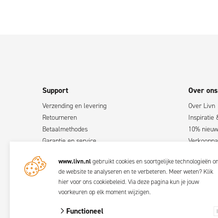
Support
Over ons
Verzending en levering
Over Livn
Retourneren
Inspiratie 
Betaalmethodes
10% nieuws
Garantie en service
Verkooppa
Klachten
Verkooppu
www.livn.nl
gebruikt cookies en soortgelijke technologieën o
Contact
Word Livn
de website te analyseren en te verbeteren. Meer weten?
Klik
Handleidingen
hier voor ons cookiebeleid
. Via
deze pagina
kun je jouw
Ingebruikstelling pelletkachels
voorkeuren op elk moment wijzigen.
FAQ
Functioneel