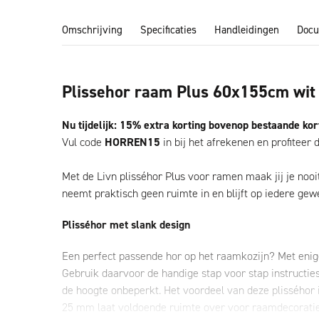
Omschrijving
Specificaties
Handleidingen
Docu
Plissehor raam Plus 60x155cm wit
Nu tijdelijk: 15% extra korting bovenop bestaande kor
Vul code
HORREN15
in bij het afrekenen en profiteer d
Met de Livn plisséhor Plus voor ramen maak jij je noo
neemt praktisch geen ruimte in en blijft op iedere ge
Plisséhor met slank design
Een perfect passende hor op het raamkozijn? Met enige
Gebruik daarvoor de handige stap voor stap instructies
de hoogte onbeperkt. Het voordeel van deze plisséhor i
25 mm laat voldoende ruimte over voor raamdecoratie.