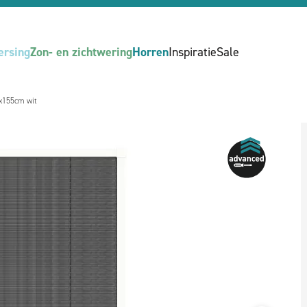
ersing
Zon- en zichtwering
Horren
Inspiratie
Sale
x155cm wit