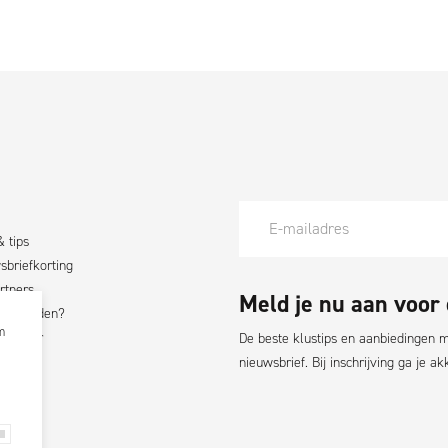
& tips
briefkorting
rtners
Meld je nu aan voor
nt worden?
m
fluencer
De beste klustips en aanbiedingen ma
nieuwsbrief. Bij inschrijving ga je 