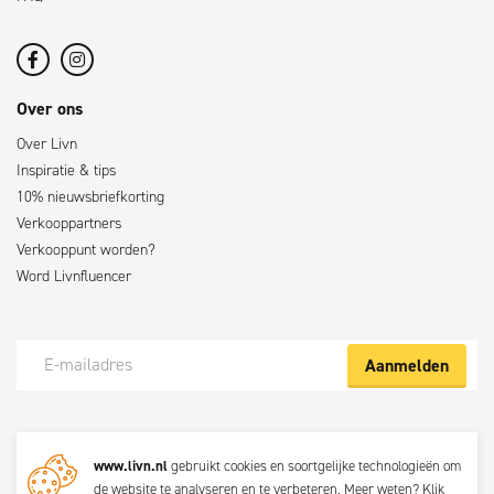
Over ons
Over Livn
Inspiratie & tips
10% nieuwsbriefkorting
Verkooppartners
Verkooppunt worden?
Word Livnfluencer
Aanmelden
Meld je nu aan voor de Livn nieuwsbrief
www.livn.nl
gebruikt cookies en soortgelijke technologieën om
De beste klustips en aanbiedingen maandelijks in jouw mailbox? Schrijf
de website te analyseren en te verbeteren. Meer weten?
Klik