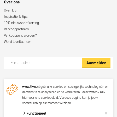
Over ons
Over Livn
Inspiratie & tips
10% nieuwsbriefkorting
Verkooppartners
Verkooppunt worden?
Word Livnfluencer
Aanmelden
Meld je nu aan voor de Livn nieuwsbrief
www.livn.nl
gebruikt cookies en soortgelijke technologieën om
De beste klustips en aanbiedingen maandelijks in jouw mailbox? Schrijf
de website te analyseren en te verbeteren. Meer weten?
Klik
je dan nu in voor de Livn nieuwsbrief. Bij inschrijving ga je akkoord met
hier voor ons cookiebeleid
. Via
deze pagina
kun je jouw
de
privacyverklaring.
voorkeuren op elk moment wijzigen.
Functioneel