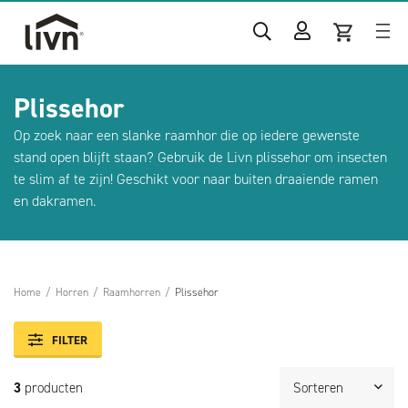
Plissehor
Op zoek naar een slanke raamhor die op iedere gewenste
stand open blijft staan? Gebruik de Livn plissehor om insecten
te slim af te zijn! Geschikt voor naar buiten draaiende ramen
en dakramen.
Home
/
Horren
/
Raamhorren
/
Plissehor
FILTER
3
producten