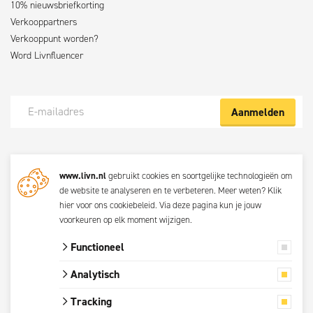
10% nieuwsbriefkorting
Verkooppartners
Verkooppunt worden?
Word Livnfluencer
Aanmelden
Meld je nu aan voor de Livn nieuwsbrief
www.livn.nl
gebruikt cookies en soortgelijke technologieën om
De beste klustips en aanbiedingen maandelijks in jouw mailbox? Schrijf
de website te analyseren en te verbeteren. Meer weten?
Klik
je dan nu in voor de Livn nieuwsbrief. Bij inschrijving ga je akkoord met
hier voor ons cookiebeleid
. Via
deze pagina
kun je jouw
de
privacyverklaring.
voorkeuren op elk moment wijzigen.
Functioneel
© 2026 Livn
Analytisch
Alle prijzen zijn
Tracking
inclusief btw.