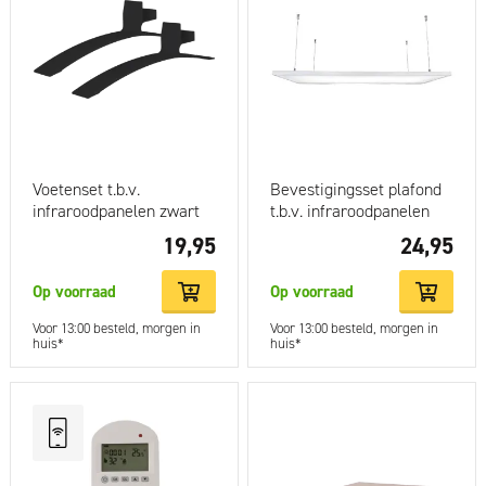
Voetenset t.b.v.
Bevestigingsset plafond
infraroodpanelen zwart
t.b.v. infraroodpanelen
19,95
24,95
Op voorraad
Op voorraad
Voor 13:00 besteld, morgen in
Voor 13:00 besteld, morgen in
huis*
huis*