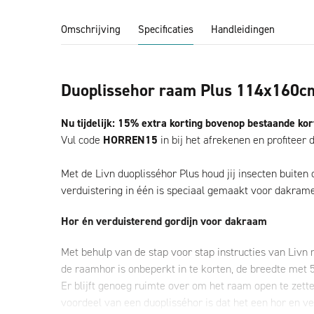
Omschrijving
Specificaties
Handleidingen
Duoplissehor raam Plus 114x160c
Nu tijdelijk: 15% extra korting bovenop bestaande kor
Vul code
HORREN15
in bij het afrekenen en profiteer d
Met de Livn duoplisséhor Plus houd jij insecten buiten 
verduistering in één is speciaal gemaakt voor dakramen
Hor én verduisterend gordijn voor dakraam
Met behulp van de stap voor stap instructies van Livn
de raamhor is onbeperkt in te korten, de breedte met 
Er blijft genoeg ruimte over om het raam open te zett
voordeel van een duoplisséhor is dat het een hor en ver