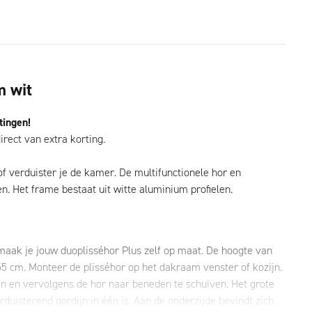
m wit
tingen!
irect van extra korting.
of verduister je de kamer. De multifunctionele hor en
. Het frame bestaat uit witte aluminium profielen.
 maak je jouw duoplisséhor Plus zelf op maat. De hoogte van
55 cm. Monteer de plisséhor op het dakraam venster of kozijn.
en en vervolgens de hor naar beneden te schuiven. Het grote
duisterend gordijn in één is. Aan de onderzijde bevindt zich