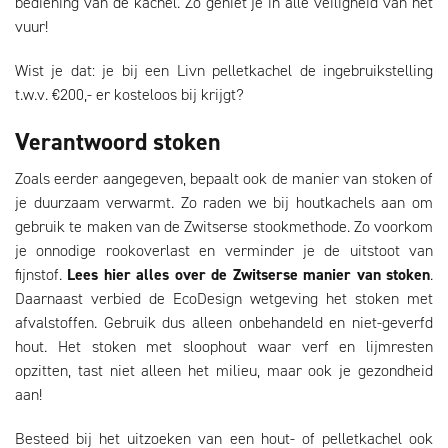
bediening van de kachel. Zo geniet je in alle veiligheid van het
vuur!
Wist je dat: je bij een Livn pelletkachel de ingebruikstelling
t.w.v. €200,- er kosteloos bij krijgt?
Verantwoord stoken
Zoals eerder aangegeven, bepaalt ook de manier van stoken of
je duurzaam verwarmt. Zo raden we bij houtkachels aan om
gebruik te maken van de Zwitserse stookmethode. Zo voorkom
je onnodige rookoverlast en verminder je de uitstoot van
fijnstof.
Lees hier alles over de Zwitserse manier van stoken
.
Daarnaast verbied de EcoDesign wetgeving het stoken met
afvalstoffen. Gebruik dus alleen onbehandeld en niet-geverfd
hout. Het stoken met sloophout waar verf en lijmresten
opzitten, tast niet alleen het milieu, maar ook je gezondheid
aan!
Besteed bij het uitzoeken van een hout- of pelletkachel ook