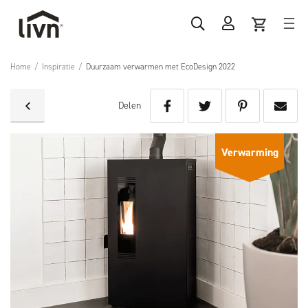
Home
/
Inspiratie
/
Duurzaam verwarmen met EcoDesign 2022
Delen
Verwarming