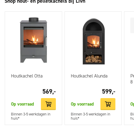
Shop hout- en pelletkachels bij Livn
Houtkachel Otta
Houtkachel Alunda
P
8
569,-
599,-
Op voorraad
Op voorraad
O
Binnen 3-5 werkdagen in
Binnen 3-5 werkdagen in
Bi
huis*
huis*
hu