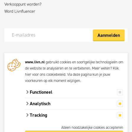
Verkooppunt worden?
Word Livnfluencer
Aanmelden
Meld je nu aan voor de Livn nieuwsbrief
www.livn.nl
gebruikt cookies en soortgelijke technologieën om
De beste klustips en aanbiedingen maandelijks in jouw mailbox? Schrijf
de website te analyseren en te verbeteren. Meer weten?
Klik
je dan nu in voor de Livn nieuwsbrief. Bij inschrijving ga je akkoord met
hier voor ons cookiebeleid
. Via
deze pagina
kun je jouw
de
privacyverklaring.
voorkeuren op elk moment wijzigen.
Functioneel
© 2026 Livn
Analytisch
Alle prijzen zijn
Tracking
inclusief btw.
Privacyverklaring
Alleen noodzakelijke cookies accepteren