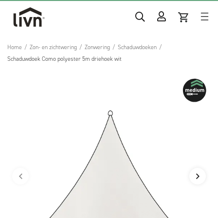
Home
/
Zon- en zichtwering
/
Zonwering
/
Schaduwdoeken
/
Schaduwdoek Como polyester 5m driehoek wit