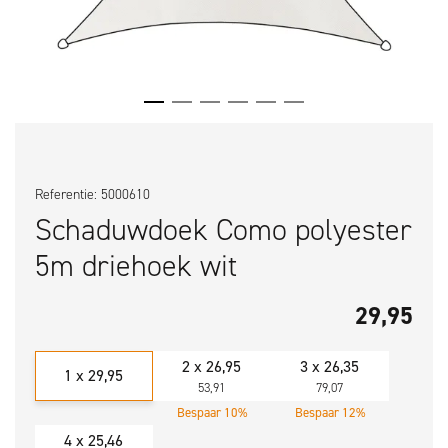
Referentie: 5000610
Schaduwdoek Como polyester
5m driehoek wit
29,95
2 x 26,95
3 x 26,35
1 x 29,95
53,91
79,07
Bespaar 10%
Bespaar 12%
4 x 25,46