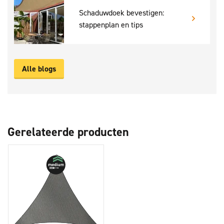
wegwaait. Hang het doek enigszins schuin op, zodat er bij
Schaduwdoek bevestigen:
regen geen waterzak ontstaat en het water er gemakkelijk af
stappenplan en tips
kan lopen. Wees overigens niet bang voor scheuren in het
doek. Dit wordt tegengegaan door de PP-band die de zijzomen
en de hoeken verstevigt. Om het doek mooi te houden, kun je
Alle blogs
hem met wat water eenvoudig reinigen.
Let op: houd altijd rekening met de extra benodigde ruimte om
het schaduwdoek met de bevestigingsmaterialen op te kunnen
hangen.
Gerelateerde producten
Met de Como schaduwdoeken van Livn kun jij verantwoord
genieten in de buitenlucht. Je bent beschermd tegen de zon én
je haalt geen nat pak. Ze zijn verkrijgbaar in verschillende
formaten, vormen en kleuren. Met de los verkrijgbare
bevestigingsset hang je het doek eenvoudig zelf op.