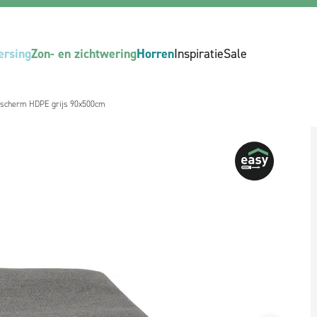
ersing
Zon- en zichtwering
Horren
Inspiratie
Sale
nscherm HDPE grijs 90x500cm