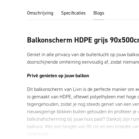
Omschrijving
Specificaties
Blogs
Balkonscherm HDPE grijs 90x500
Geniet in alle privacy van de buitenlucht op jouw ba
doorschijnende omheining eenvoudig af, zodat niemand 
Privé genieten op jouw balkon
Dit balkonscherm van Livn is de perfecte manier om e
is gemaakt van HDPE, oftewel polyethyleen met hoge di
tegengehouden, zodat je nog steeds geniet van een ve
nieuwsgierige blikken buiten gehouden én profiteer je
balkonafscherming bij jouw huis past? Dankzij zijn ru
balkons. Met een hoogte van 90 cm en een breedte van 
schermen!