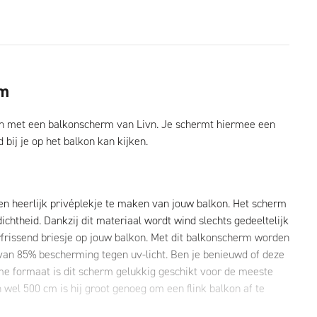
cm
lkon met een balkonscherm van Livn. Je schermt hiermee een
bij je op het balkon kan kijken.
en heerlijk privéplekje te maken van jouw balkon. Het scherm
chtheid. Dankzij dit materiaal wordt wind slechts gedeeltelijk
rfrissend briesje op jouw balkon. Met dit balkonscherm worden
 van 85% bescherming tegen uv-licht. Ben je benieuwd of deze
ime formaat is dit scherm gelukkig geschikt voor de meeste
wel 500 cm is hij groot genoeg om een flink balkon af te