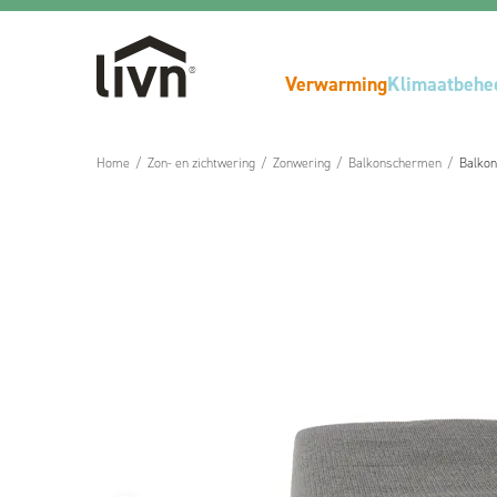
Verwarming
Klimaatbehe
Home
/
Zon- en zichtwering
/
Zonwering
/
Balkonschermen
/
Balko