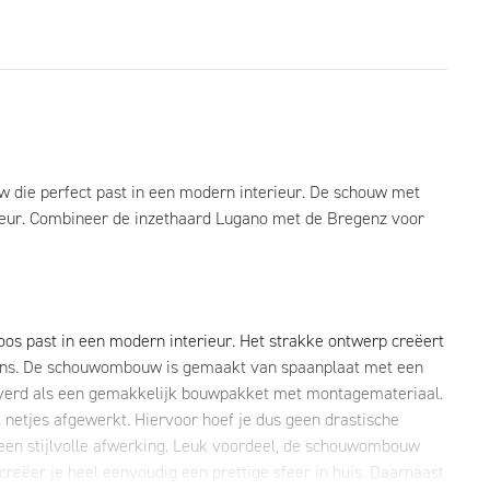
ie perfect past in een modern interieur. De schouw met
ieur. Combineer de inzethaard Lugano met de Bregenz voor
os past in een modern interieur. Het strakke ontwerp creëert
lans. De schouwombouw is gemaakt van spaanplaat met een
verd als een gemakkelijk bouwpakket met montagemateriaal.
netjes afgewerkt. Hiervoor hoef je dus geen drastische
 een stijlvolle afwerking. Leuk voordeel, de schouwombouw
creëer je heel eenvoudig een prettige sfeer in huis. Daarnaast