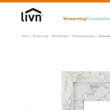
Verwarming
Klimaatbehe
Home
/
Verwarming
/
Sfeerhaarden
/
Schouwombouwen
/
Schouwo