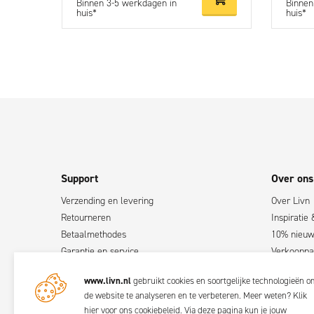
Binnen 3-5 werkdagen in
Binnen
huis*
huis*
Support
Over ons
Verzending en levering
Over Livn
Retourneren
Inspiratie 
Betaalmethodes
10% nieuws
Garantie en service
Verkooppa
Klachten
Verkooppu
www.livn.nl
gebruikt cookies en soortgelijke technologieën o
Contact
Word Livn
de website te analyseren en te verbeteren. Meer weten?
Klik
Handleidingen
hier voor ons cookiebeleid
. Via
deze pagina
kun je jouw