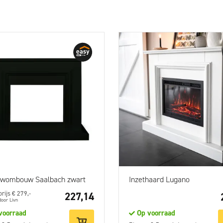
wombouw Saalbach zwart
Inzethaard Lugano
rijs € 279,-
227,14
door Livn
voorraad
Op voorraad