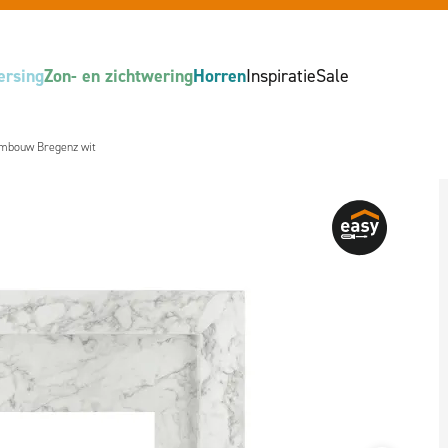
ersing
Zon- en zichtwering
Horren
Inspiratie
Sale
mbouw Bregenz wit