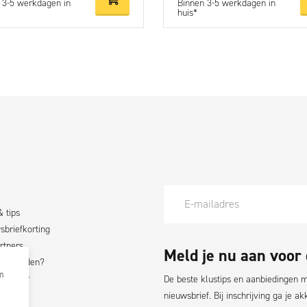
 3-5 werkdagen in
Binnen 3-5 werkdagen in
huis*
& tips
briefkorting
rtners
Meld je nu aan voor
nt worden?
m
fluencer
De beste klustips en aanbiedingen ma
nieuwsbrief. Bij inschrijving ga je 