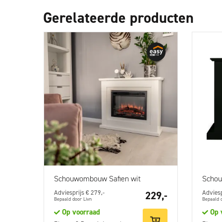
Gerelateerde producten
Schouwombouw Safien wit
Schou
Adviesprijs € 279,-
Adviesp
229,-
Bepaald door Livn
Bepaald 
Op voorraad
Op 