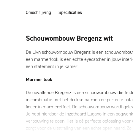
Omschrijving
Specificaties
Schouwombouw Bregenz wit
De Livn schouwombouw Bregenz is een schouwombouw d
een marmerlook is een echte eyecatcher in jouw inter
een statement in je kamer.
Marmer look
De opvallende Bregenz is een schouwombouw die feillo
in combinatie met het drukke patroon de perfecte ba
fineer in marmereffect. De schouwombouw wordt gele
Je hebt hierdoor de inzethaard Lugano in een oogwenk 
verbouwing te doen. Het is dé perfecte oplossing voor
zorgt voor de uitstraling van een echte open haard. Zo 