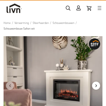
Home
/
Verwarming
/
Sfeerhaarden
/
Schouwombouwen
/
Schouwombouw Safien wit