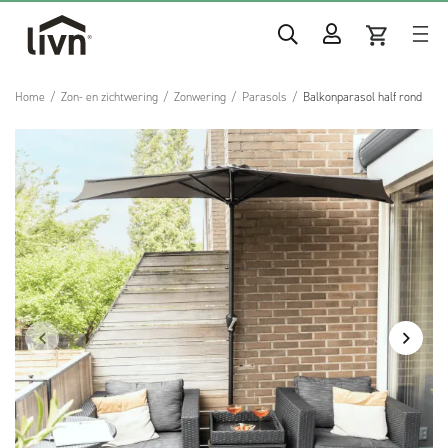
Home
/
Zon- en zichtwering
/
Zonwering
/
Parasols
/
Balkonparasol half rond