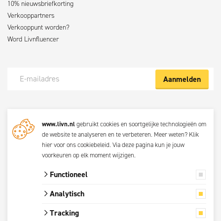
10% nieuwsbriefkorting
Verkooppartners
Verkooppunt worden?
Word Livnfluencer
Aanmelden
Meld je nu aan voor de Livn nieuwsbrief
www.livn.nl
gebruikt cookies en soortgelijke technologieën om
De beste klustips en aanbiedingen maandelijks in jouw mailbox? Schrijf
de website te analyseren en te verbeteren. Meer weten?
Klik
je dan nu in voor de Livn nieuwsbrief. Bij inschrijving ga je akkoord met
hier voor ons cookiebeleid
. Via
deze pagina
kun je jouw
de
privacyverklaring.
voorkeuren op elk moment wijzigen.
Functioneel
© 2026 Livn
Analytisch
Alle prijzen zijn
Tracking
inclusief btw.