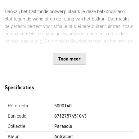
Dankzij het halfronde ontwerp plaats je deze balkonparasol
plat tegen de wand of op de reling van het balkon. Dat maakt
de parasol perfect voor smalle of kleinere buitenruimtes, zoals
een balkon. Met de handige draaihendel open en sluit je de
parasol eenvoudig. De antracietkleurige parasol en het stevige
polyester doek geven een moderne, stijlvolle uitstraling en
bieden een goede bescherming tegen de zon.
Toon meer
Belangrijkste voordelen
Ruimtebesparende balkonparasol
Hoogte: 235 cm
Specificaties
Diameter: 250 cm
Kleur: antraciet
Referentie
5000140
Materiaal doek: polyester
Inclusief draaimechanisme met draaihendel
Ean code
8712757451043
Collectie
Parasols
Kleur
Antraciet