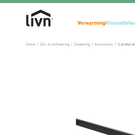
Verwarming
Klimaatbehe
Home
/
Zon- en zichtwering
/
Zonwering
/
Accessoires
/
U profiel a