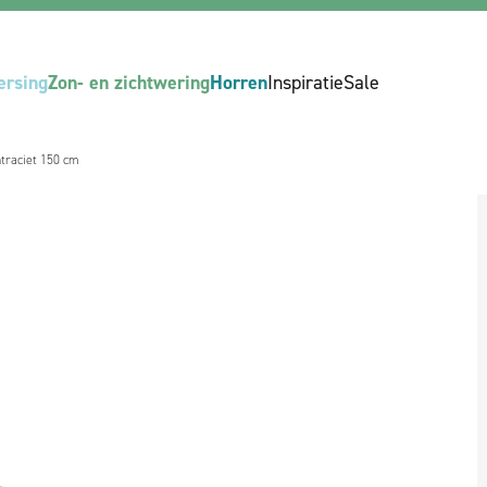
ersing
Zon- en zichtwering
Horren
Inspiratie
Sale
ntraciet 150 cm