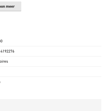
oon meer
30
14192276
oires
m