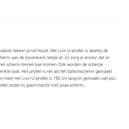
alkon lekker privé houdt. Het Livn U-profiel is daarbij de
erm aan de bovenkant netjes af. Zo zorg je ervoor dat er
n het scherm binnen kan komen. Ook worden de scherpe
rkte look. Het profiel is net als het balkonscherm gemaakt
ren mee! Het Livn U-profiel is 150 cm lang en gemaakt van pvc.
rofiel zodat hij goed matcht met jouw scherm.