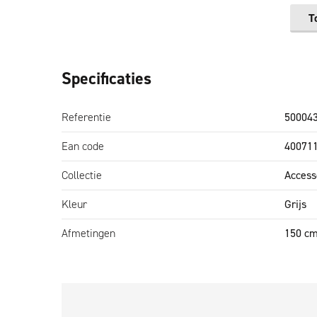
T
Specificaties
Referentie
50004
Ean code
40071
Collectie
Access
Kleur
Grijs
Afmetingen
150 c