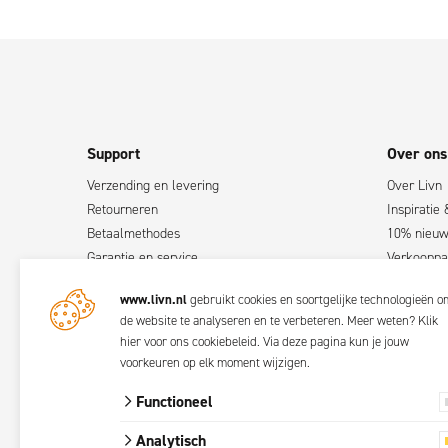
Support
Over ons
Verzending en levering
Over Livn
Retourneren
Inspiratie 
Betaalmethodes
10% nieuws
Garantie en service
Verkooppa
Klachten
Verkooppu
www.livn.nl
gebruikt cookies en soortgelijke technologieën o
Contact
Word Livn
de website te analyseren en te verbeteren. Meer weten?
Klik
Handleidingen
hier voor ons cookiebeleid
. Via
deze pagina
kun je jouw
Ingebruikstelling pelletkachels
voorkeuren op elk moment wijzigen.
FAQ
Functioneel
Analytisch