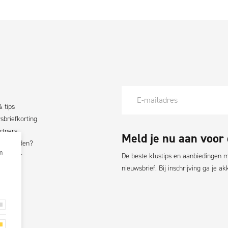
& tips
briefkorting
rtners
Meld je nu aan voor
nt worden?
m
fluencer
De beste klustips en aanbiedingen ma
nieuwsbrief. Bij inschrijving ga je 