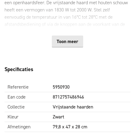
een openhaardsfeer. De vrijstaande haard met houten schouw
heeft een vermogen van 1830 W tot 2000 W. Stel zelf
eenvoudig de temperatuur in van 16°C tot 28°C met de
afstandsbediening of via de knoppen aan de voorkant van de
kachel. Alleen genieten van sfeervol vlambeeld? Ook dat is
mogelijk! De verwarmingsfunctie en de 3 vlamopties zijn apart
Toon meer
in te stellen. Zo geniet je dus van een gezellige openhaardsfeer
zonder te verwarmen. Bovendien beschikt de haard ook over
een timerfunctie en instelbaar weekprogramma.
Specificaties
Belangrijkste voordelen
Referentie
Vermogen: 1830 – 2000 W
5950930
Temperatuurbereik van 16°C - 28°C
Ean code
8712757486946
Inclusief timerfunctie en instelbaar weekprogramma
Collectie
Vrijstaande haarden
Te bedienen via afstandsbediening
Voorzien van open raam detectie
Kleur
Zwart
Afmetingen: 79,8x47x28 cm (hxbxd)
Afmetingen
79,8 x 47 x 28 cm
Energiezuinige haard