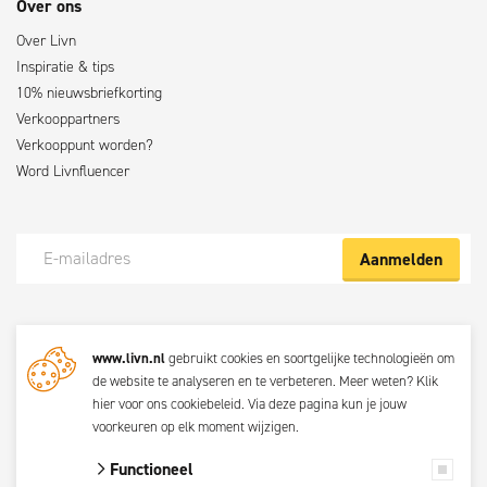
Over ons
Over Livn
Inspiratie & tips
10% nieuwsbriefkorting
Verkooppartners
Verkooppunt worden?
Word Livnfluencer
Aanmelden
Meld je nu aan voor de Livn nieuwsbrief
www.livn.nl
gebruikt cookies en soortgelijke technologieën om
De beste klustips en aanbiedingen maandelijks in jouw mailbox? Schrijf
de website te analyseren en te verbeteren. Meer weten?
Klik
je dan nu in voor de Livn nieuwsbrief. Bij inschrijving ga je akkoord met
hier voor ons cookiebeleid
. Via
deze pagina
kun je jouw
de
privacyverklaring.
voorkeuren op elk moment wijzigen.
Functioneel