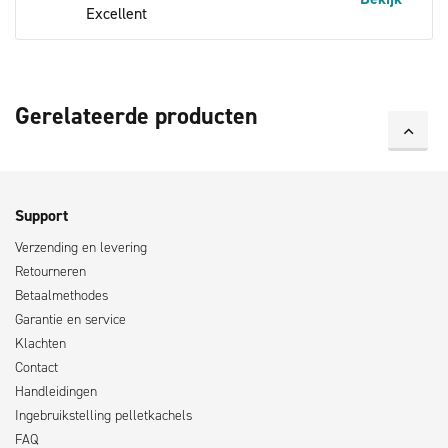
Excellent
Verduister je kamer én houd insecten buiten met de
multifunctionele Livn duoplisséhor Excellent. De hor is zelf op
maat te maken en dankzij de dubbelplissé beter geïsoleerd.
Gerelateerde producten
Kortom: de ideale hor voor een dakraam! Verkrijgbaar in
diverse afmetingen.
Support
Verzending en levering
Retourneren
Betaalmethodes
Garantie en service
Klachten
Contact
Handleidingen
Ingebruikstelling pelletkachels
FAQ