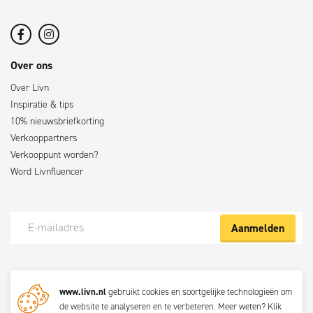
Over ons
Over Livn
Inspiratie & tips
10% nieuwsbriefkorting
Verkooppartners
Verkooppunt worden?
Word Livnfluencer
Aanmelden
Meld je nu aan voor de Livn nieuwsbrief
www.livn.nl
gebruikt cookies en soortgelijke technologieën om
De beste klustips en aanbiedingen maandelijks in jouw mailbox? Schrijf
de website te analyseren en te verbeteren. Meer weten?
Klik