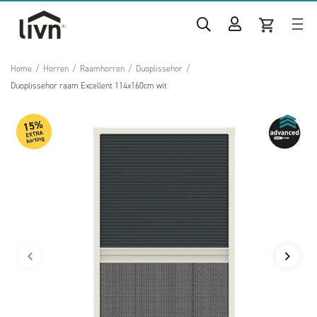
Home
/
Horren
/
Raamhorren
/
Duoplissehor
/
Duoplissehor raam Excellent 114x160cm wit