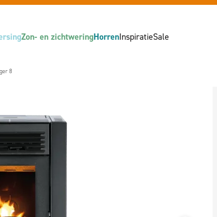
ersing
Zon- en zichtwering
Horren
Inspiratie
Sale
ger 8