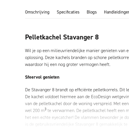
Omschrijving
Specificaties
Blogs
Handleidinge
Pelletkachel Stavanger 8
Wil je op een milieuvriendelijke manier genieten van ee
oplossing. Deze kachels branden op schone pelletkorrel
waardoor hij een nog groter vermogen heeft.
Sfeervol genieten
De Stavanger 8 brandt op efficiënte pelletkorrels. Dit
De kachel voldoet hiermee aan de EcoDesign wetgevin
van de pelletkachel door de woning verspreid. Met ee
3
wel 200 m
te verwarmen. De pelletkachel heeft een m
het een echte eyecatcher! De vlammen bewonder je doo
is de gebruiksvriendelijke Stavanger 8 gemakkelijk te