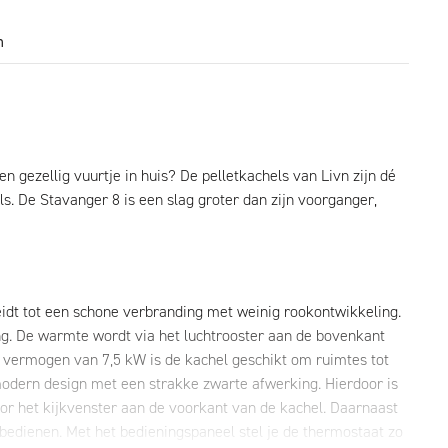
n
n gezellig vuurtje in huis? De pelletkachels van Livn zijn dé
s. De Stavanger 8 is een slag groter dan zijn voorganger,
 leidt tot een schone verbranding met weinig rookontwikkeling.
g. De warmte wordt via het luchtrooster aan de bovenkant
n vermogen van 7,5 kW is de kachel geschikt om ruimtes tot
odern design met een strakke zwarte afwerking. Hierdoor is
r het kijkvenster aan de voorkant van de kachel. Daarnaast
 bedienen. Met het bedieningspaneel stel je de thermostaat zo