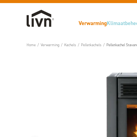
Verwarming
Klimaatbehe
Home
/
Verwarming
/
Kachels
/
Pelletkachels
/
Pelletkachel Stavan