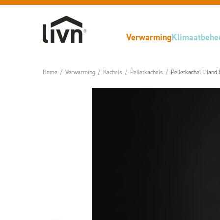
Verwarming
Klimaatbehe
Home
/
Verwarming
/
Kachels
/
Pelletkachels
/
Pelletkachel Liland 