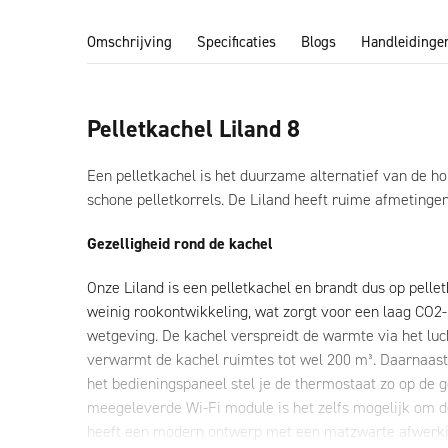
Omschrijving
Specificaties
Blogs
Handleidinge
Pelletkachel Liland 8
Een pelletkachel is het duurzame alternatief van de ho
schone pelletkorrels. De Liland heeft ruime afmetinge
Gezelligheid rond de kachel
Onze Liland is een pelletkachel en brandt dus op pelle
weinig rookontwikkeling, wat zorgt voor een laag CO2-
wetgeving. De kachel verspreidt de warmte via het lu
verwarmt de kachel ruimtes tot wel 200 m³. Daarnaast 
het bedieningspaneel stel je de thermostaat zo op de 
meegeleverde Wi-Fi module is het zelfs mogelijk om d
heeft een modern ontwerp met een matzwarte afwerking