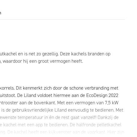
n
utkachel en is net zo gezellig. Deze kachels branden op
n, waardoor hij een groot vermogen heeft.
tkorrels. Dit kenmerkt zich door de schone verbranding met
uitstoot. De Liland voldoet hiermee aan de EcoDesign 2022
chtrooster aan de bovenkant. Met een vermogen van 7,5 kW
is de gebruiksvriendelijke Liland eenvoudig te bedienen. Met
gewenste temperatuur in én de rest gaat vanzelf! Dankzij de
e kachel met een app te bedienen. De halfronde pelletkachel
. De kachel heeft een kijkvenster aan de voorkant. Hier zijn