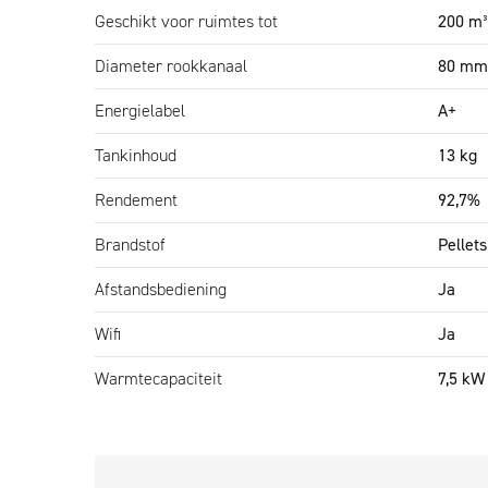
Geschikt voor ruimtes tot
200 m³
Let op:
voor een juiste en veilige werking moet de pel
schoorsteeninstallatie die boven de nok van het dak ui
Diameter rookkanaal
80 mm
Met de Liland geniet je van heerlijke warmte en sfeer
Energielabel
A+
design is deze kachel de ideale toevoeging aan jouw 
Tankinhoud
13 kg
Rendement
92,7%
Brandstof
Pellets
Afstandsbediening
Ja
Wifi
Ja
Warmtecapaciteit
7,5 kW