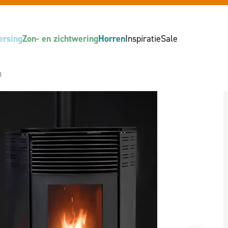
ersing
Zon- en zichtwering
Horren
Inspiratie
Sale
8