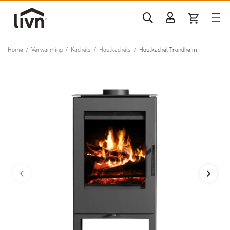
Home
/
Verwarming
/
Kachels
/
Houtkachels
/
Houtkachel Trondheim