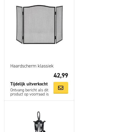
Ga je voor een Livn houtkachel, dan kies je voor een zeer
veilige kachel van hoge kwaliteit. Door de duurzame
materialen geniet je keer op keer van gezellige avonden
rondom het knisperende houtvuur. Livn houtkachels worden
uitvoerig getest op brandveiligheid en gebruiksgemak.
Daarnaast zijn ze voorzien van een CE-keurmerk. Hiermee
voldoen ze aan alle Europese eisen met betrekking tot
veiligheid, milieu en gezondheid. De kachels zijn daarnaast
Haardscherm klassiek
speciaal ontworpen met het oog op de toekomst. Het duurzame
42,99
EcoDesign 2022 keurmerk laat zien dat ze zeer efficiënt zijn én
weinig fijnstof uitstoten. De Trondheim heeft dan ook een
Tijdelijk uitverkocht
schone verbranding en een hoog rendement. Verder voorkomt
Ontvang bericht als dit
product op voorraad is
het gesloten ontwerp losvliegende vonken en
rookontwikkeling. Zorg er bij de plaatsing van de kachel voor
dat hij ten minste 65 cm van de muur afstaat.
De dubbelwandige Livn houtkachel Trondheim heeft een hoog
rendement en een groot kijkvenster. Installeer deze moderne