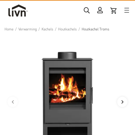
Home
/
Verwarming
/
Kachels
/
Houtkachels
/
Houtkachel Troms