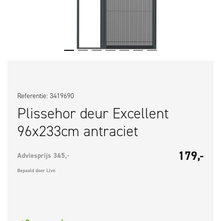
Referentie: 3419690
Plissehor deur Excellent
96x233cm antraciet
179,-
Adviesprijs 345,-
Bepaald door Livn