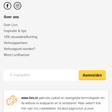
Over ons
Over Livn
Inspiratie & tips
10% nieuwsbriefkorting
Verkooppartners
Verkooppunt worden?
Word Livnfluencer
Aanmelden
Meld je nu aan voor de Livn nieuwsbrief
www.livn.nl
gebruikt cookies en soortgelijke technologieën om
De beste klustips en aanbiedingen maandelijks in jouw mailbox? Schrijf
de website te analyseren en te verbeteren. Meer weten?
Klik
je dan nu in voor de Livn nieuwsbrief. Bij inschrijving ga je akkoord met
hier voor ons cookiebeleid
. Via
deze pagina
kun je jouw