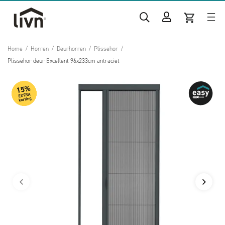
Home
/
Horren
/
Deurhorren
/
Plissehor
/
Plissehor deur Excellent 96x233cm antraciet