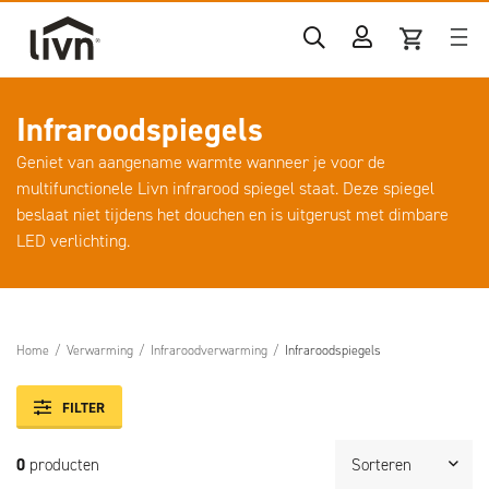
Infraroodspiegels
Geniet van aangename warmte wanneer je voor de
multifunctionele Livn infrarood spiegel staat. Deze spiegel
beslaat niet tijdens het douchen en is uitgerust met dimbare
LED verlichting.
Home
/
Verwarming
/
Infraroodverwarming
/
Infraroodspiegels
FILTER
0
producten